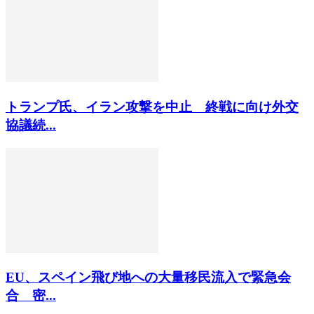
トランプ氏、イラン攻撃を中止 終戦に向け外交
協議続...
EU、スペイン飛び地への大量移民流入で緊急会
合 密...