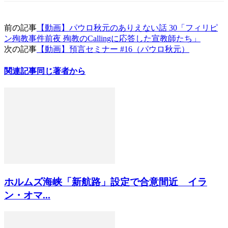
前の記事
【動画】パウロ秋元のありえない話 30「フィリピ
ン殉教事件前夜 殉教のCallingに応答した宣教師たち」
次の記事
【動画】預言セミナー #16（パウロ秋元）
関連記事
同じ著者から
ホルムズ海峡「新航路」設定で合意間近 イラ
ン・オマ...