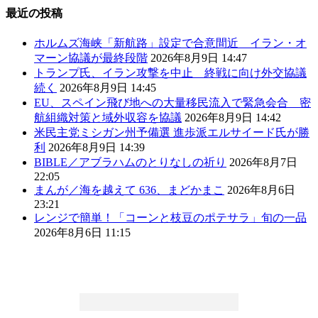
最近の投稿
ホルムズ海峡「新航路」設定で合意間近 イラン・オ
マーン協議が最終段階
2026年8月9日 14:47
トランプ氏、イラン攻撃を中止 終戦に向け外交協議
続く
2026年8月9日 14:45
EU、スペイン飛び地への大量移民流入で緊急会合 密
航組織対策と域外収容を協議
2026年8月9日 14:42
米民主党ミシガン州予備選 進歩派エルサイード氏が勝
利
2026年8月9日 14:39
BIBLE／アブラハムのとりなしの祈り
2026年8月7日
22:05
まんが／海を越えて 636、まどかまこ
2026年8月6日
23:21
レンジで簡単！「コーンと枝豆のポテサラ」旬の一品
2026年8月6日 11:15