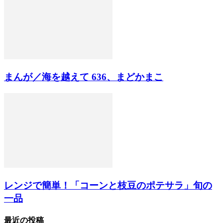
まんが／海を越えて 636、まどかまこ
レンジで簡単！「コーンと枝豆のポテサラ」旬の
一品
最近の投稿