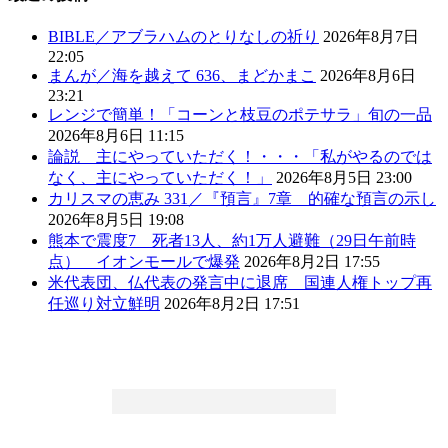
BIBLE／アブラハムのとりなしの祈り
2026年8月7日
22:05
まんが／海を越えて 636、まどかまこ
2026年8月6日
23:21
レンジで簡単！「コーンと枝豆のポテサラ」旬の一品
2026年8月6日 11:15
論説 主にやっていただく！・・・「私がやるのでは
なく、主にやっていただく！」
2026年8月5日 23:00
カリスマの恵み 331／『預言』7章 的確な預言の示し
2026年8月5日 19:08
熊本で震度7 死者13人、約1万人避難（29日午前時
点） イオンモールで爆発
2026年8月2日 17:55
米代表団、仏代表の発言中に退席 国連人権トップ再
任巡り対立鮮明
2026年8月2日 17:51