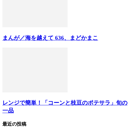
まんが／海を越えて 636、まどかまこ
レンジで簡単！「コーンと枝豆のポテサラ」旬の
一品
最近の投稿