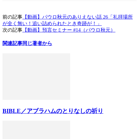
前の記事
【動画】パウロ秋元のありえない話 26「礼拝場所
が全く無い！追い詰められたとき奇跡が！」
次の記事
【動画】預言セミナー #14（パウロ秋元）
関連記事
同じ著者から
BIBLE／アブラハムのとりなしの祈り