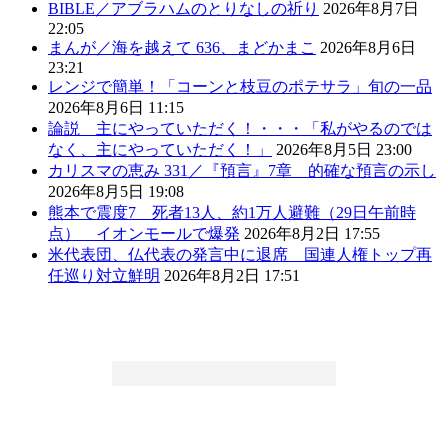
BIBLE／アブラハムのとりなしの祈り
2026年8月7日
22:05
まんが／海を越えて 636、まどかまこ
2026年8月6日
23:21
レンジで簡単！「コーンと枝豆のポテサラ」旬の一品
2026年8月6日 11:15
論説 主にやっていただく！・・・「私がやるのでは
なく、主にやっていただく！」
2026年8月5日 23:00
カリスマの恵み 331／『預言』7章 的確な預言の示し
2026年8月5日 19:08
熊本で震度7 死者13人、約1万人避難（29日午前時
点） イオンモールで爆発
2026年8月2日 17:55
米代表団、仏代表の発言中に退席 国連人権トップ再
任巡り対立鮮明
2026年8月2日 17:51