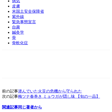
病気
皮膚
米国土安全保障省
紫外線
緊急事態宣言
自粛
鍼灸学
骨
骨軟化症
前の記事
潜んでいた火災の危機から守られた
次の記事
梅ツナ春巻き ミョウガが隠し味 【旬の一品】
関連記事
同じ著者から