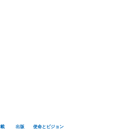
み声ショップ
連載
出版
使命とビジョン
連載
出版
使命とビジョン