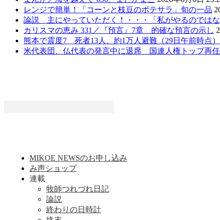
レンジで簡単！「コーンと枝豆のポテサラ」旬の一品
2
論説 主にやっていただく！・・・「私がやるのではな
カリスマの恵み 331／『預言』7章 的確な預言の示し
熊本で震度7 死者13人、約1万人避難（29日午前時点
米代表団、仏代表の発言中に退席 国連人権トップ再任
MIKOE NEWSのお申し込み
み声ショップ
連載
牧師つれづれ日記
論説
終わりの日時計
終末