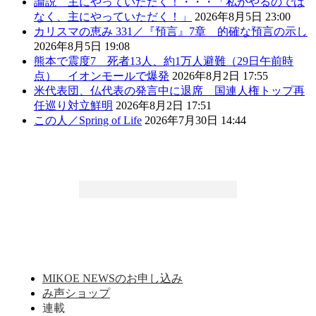
論説 主にやっていただく！・・・「私がやるのでは
なく、主にやっていただく！」
2026年8月5日 23:00
カリスマの恵み 331／『預言』7章 的確な預言の示し
2026年8月5日 19:08
熊本で震度7 死者13人、約1万人避難（29日午前時
点） イオンモールで爆発
2026年8月2日 17:55
米代表団、仏代表の発言中に退席 国連人権トップ再
任巡り対立鮮明
2026年8月2日 17:51
この人／Spring of Life
2026年7月30日 14:44
MIKOE NEWSのお申し込み
み声ショップ
連載