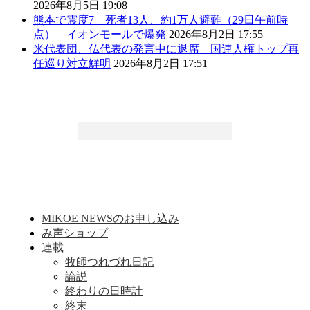
2026年8月5日 19:08
熊本で震度7 死者13人、約1万人避難（29日午前時
点） イオンモールで爆発
2026年8月2日 17:55
米代表団、仏代表の発言中に退席 国連人権トップ再
任巡り対立鮮明
2026年8月2日 17:51
MIKOE NEWSのお申し込み
み声ショップ
連載
牧師つれづれ日記
論説
終わりの日時計
終末