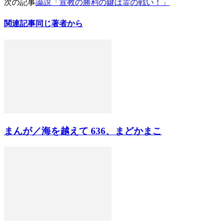
次の記事
論説「宣教の勝利の鍵は霊の戦い！」
関連記事
同じ著者から
まんが／海を越えて 636、まどかまこ