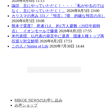
2026年8月6日 11:15
論説 主にやっていただく！・・・「私がやるのでは
なく、主にやっていただく！」
2026年8月5日 23:00
カリスマの恵み 331／『預言』7章 的確な預言の示し
2026年8月5日 19:08
熊本で震度7 死者13人、約1万人避難（29日午前時
点） イオンモールで爆発
2026年8月2日 17:55
米代表団、仏代表の発言中に退席 国連人権トップ再
任巡り対立鮮明
2026年8月2日 17:51
この人／Spring of Life
2026年7月30日 14:44
MIKOE NEWSのお申し込み
み声ショップ