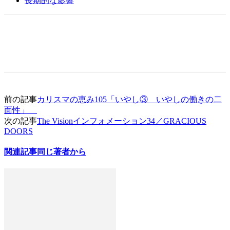
長期的な影響
前の記事
カリスマの恵み105「いやし③ いやしの働きの二
面性」
次の記事
The Visionインフォメーション34／GRACIOUS
DOORS
関連記事
同じ著者から