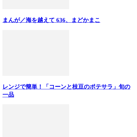
まんが／海を越えて 636、まどかまこ
レンジで簡単！「コーンと枝豆のポテサラ」旬の
一品