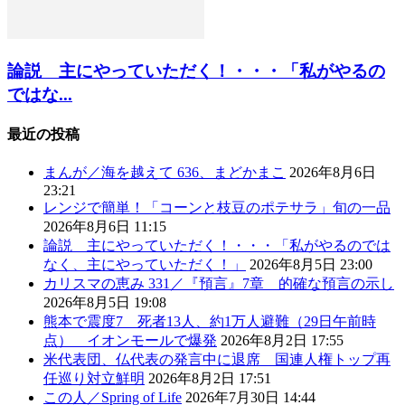
論説 主にやっていただく！・・・「私がやるの
ではな...
最近の投稿
まんが／海を越えて 636、まどかまこ
2026年8月6日
23:21
レンジで簡単！「コーンと枝豆のポテサラ」旬の一品
2026年8月6日 11:15
論説 主にやっていただく！・・・「私がやるのでは
なく、主にやっていただく！」
2026年8月5日 23:00
カリスマの恵み 331／『預言』7章 的確な預言の示し
2026年8月5日 19:08
熊本で震度7 死者13人、約1万人避難（29日午前時
点） イオンモールで爆発
2026年8月2日 17:55
米代表団、仏代表の発言中に退席 国連人権トップ再
任巡り対立鮮明
2026年8月2日 17:51
この人／Spring of Life
2026年7月30日 14:44