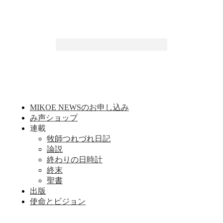
MIKOE NEWSのお申し込み
み声ショップ
連載
牧師つれづれ日記
論説
終わりの日時計
終末
聖書
出版
使命とビジョン