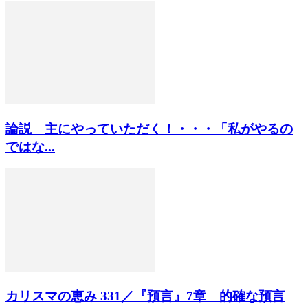
論説 主にやっていただく！・・・「私がやるの
ではな...
カリスマの恵み 331／『預言』7章 的確な預言