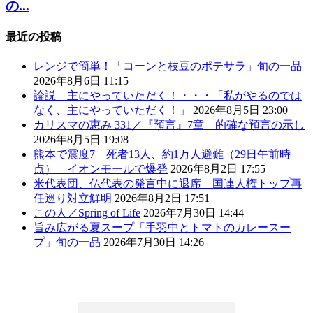
の...
最近の投稿
レンジで簡単！「コーンと枝豆のポテサラ」旬の一品
2026年8月6日 11:15
論説 主にやっていただく！・・・「私がやるのでは
なく、主にやっていただく！」
2026年8月5日 23:00
カリスマの恵み 331／『預言』7章 的確な預言の示し
2026年8月5日 19:08
熊本で震度7 死者13人、約1万人避難（29日午前時
点） イオンモールで爆発
2026年8月2日 17:55
米代表団、仏代表の発言中に退席 国連人権トップ再
任巡り対立鮮明
2026年8月2日 17:51
この人／Spring of Life
2026年7月30日 14:44
旨み広がる夏スープ「手羽中とトマトのカレースー
プ」旬の一品
2026年7月30日 14:26