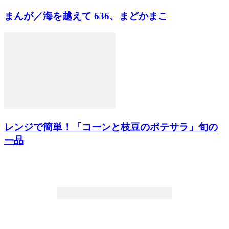
まんが／海を越えて 636、まどかまこ
レンジで簡単！「コーンと枝豆のポテサラ」旬の
一品