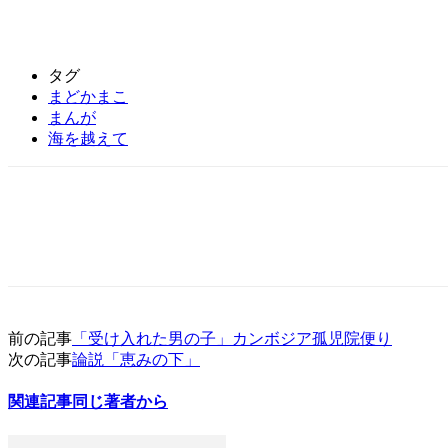
タグ
まどかまこ
まんが
海を越えて
前の記事
「受け入れた男の子」カンボジア孤児院便り
次の記事
論説「恵みの下」
関連記事
同じ著者から