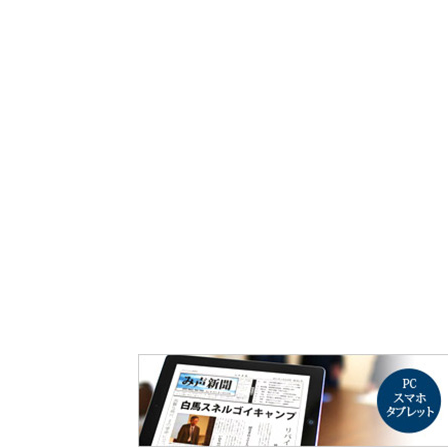
み声ショップ
連載
出版
使命とビジョン