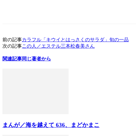
前の記事
カラフル「キウイとはっさくのサラダ」旬の一品
次の記事
この人／エステル三本松春美さん
関連記事
同じ著者から
まんが／海を越えて 636、まどかまこ