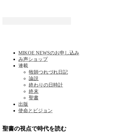
MIKOE NEWSのお申し込み
み声ショップ
連載
牧師つれづれ日記
論説
終わりの日時計
終末
聖書
出版
使命とビジョン
聖書の視点で時代を読む