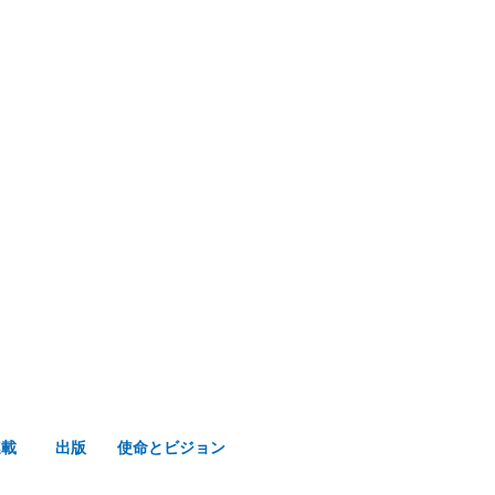
み声ショップ
連載
出版
使命とビジョン
連載
出版
使命とビジョン