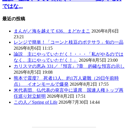
ではな...
最近の投稿
まんが／海を越えて 636、まどかまこ
2026年8月6日
23:21
レンジで簡単！「コーンと枝豆のポテサラ」旬の一品
2026年8月6日 11:15
論説 主にやっていただく！・・・「私がやるのでは
なく、主にやっていただく！」
2026年8月5日 23:00
カリスマの恵み 331／『預言』7章 的確な預言の示し
2026年8月5日 19:08
熊本で震度7 死者13人、約1万人避難（29日午前時
点） イオンモールで爆発
2026年8月2日 17:55
米代表団、仏代表の発言中に退席 国連人権トップ再
任巡り対立鮮明
2026年8月2日 17:51
この人／Spring of Life
2026年7月30日 14:44