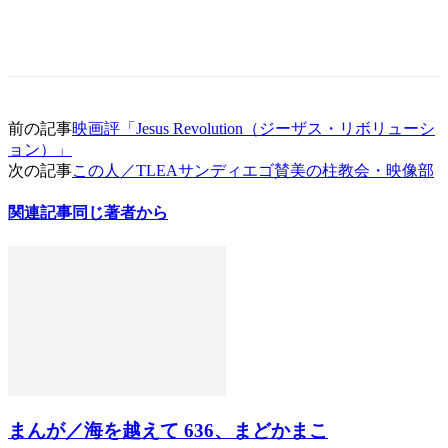
前の記事
映画評「Jesus Revolution（ジーザス・リボリューシ
ョン）」
次の記事
この人／TLEAサンディエゴ賛美の柱教会・映像部
関連記事
同じ著者から
まんが／海を越えて 636、まどかまこ