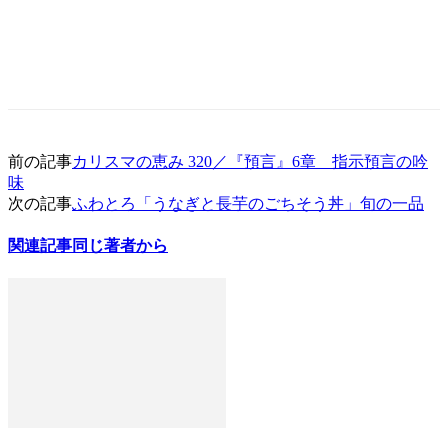
前の記事
カリスマの恵み 320／『預言』6章 指示預言の吟
味
次の記事
ふわとろ「うなぎと長芋のごちそう丼」旬の一品
関連記事
同じ著者から