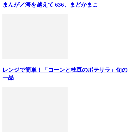
まんが／海を越えて 636、まどかまこ
レンジで簡単！「コーンと枝豆のポテサラ」旬の
一品