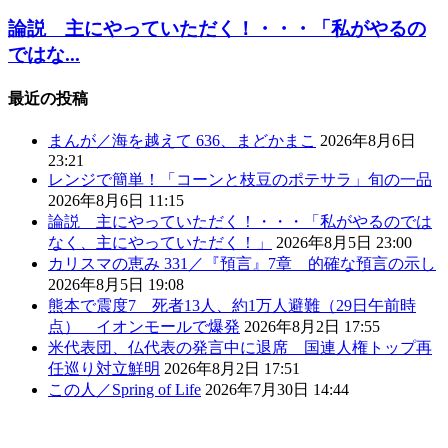
論説 主にやっていただく！・・・「私がやるの
ではな...
最近の投稿
まんが／海を越えて 636、まどかまこ
2026年8月6日
23:21
レンジで簡単！「コーンと枝豆のポテサラ」旬の一品
2026年8月6日 11:15
論説 主にやっていただく！・・・「私がやるのでは
なく、主にやっていただく！」
2026年8月5日 23:00
カリスマの恵み 331／『預言』7章 的確な預言の示し
2026年8月5日 19:08
熊本で震度7 死者13人、約1万人避難（29日午前時
点） イオンモールで爆発
2026年8月2日 17:55
米代表団、仏代表の発言中に退席 国連人権トップ再
任巡り対立鮮明
2026年8月2日 17:51
この人／Spring of Life
2026年7月30日 14:44