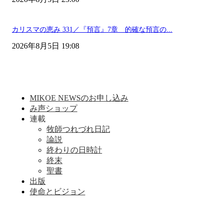
カリスマの恵み 331／『預言』7章 的確な預言の...
2026年8月5日 19:08
MIKOE NEWSのお申し込み
み声ショップ
連載
牧師つれづれ日記
論説
終わりの日時計
終末
聖書
出版
使命とビジョン