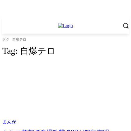
タグ
自爆テロ
Tag:
自爆テロ
まんが