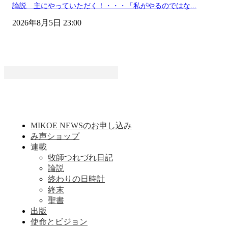
論説 主にやっていただく！・・・「私がやるのではな...
2026年8月5日 23:00
MIKOE NEWSのお申し込み
み声ショップ
連載
牧師つれづれ日記
論説
終わりの日時計
終末
聖書
出版
使命とビジョン