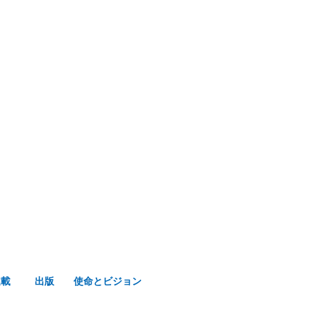
み声ショップ
連載
出版
使命とビジョン
連載
出版
使命とビジョン