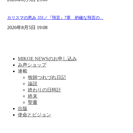
カリスマの恵み 331／『預言』7章 的確な預言の...
2026年8月5日 19:08
MIKOE NEWSのお申し込み
み声ショップ
連載
牧師つれづれ日記
論説
終わりの日時計
終末
聖書
出版
使命とビジョン